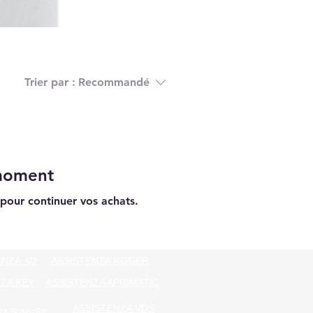
Trier par :
Recommandé
 moment
pour continuer vos achats.
ENZA V2
ASSISTENZA ROGER
ZA KEY
ASSISTENZA APRIMATIC
ASSISTENZA VDS
ZA SOMMER