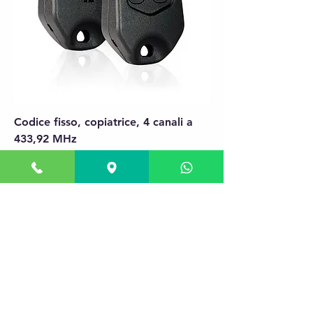
Codice fisso, copiatrice, 4 canali a
433,92 MHz
Prix
29,90 €
Ajouter au panier