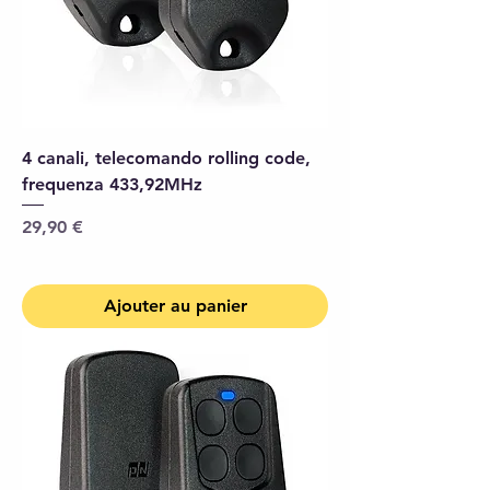
4 canali, telecomando rolling code,
frequenza 433,92MHz
Prix
29,90 €
Ajouter au panier