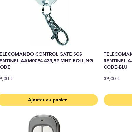
ELECOMANDO CONTROL GATE SCS
TELECOMAN
ENTINEL AAM0094 433,92 MHZ ROLLING
SENTINEL A
CODE
CODE-BLU
rix
Prix
9,00 €
39,00 €
Ajouter au panier