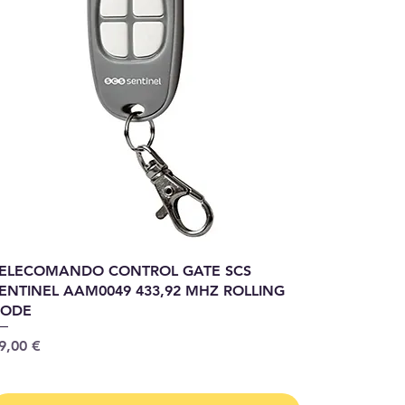
ELECOMANDO CONTROL GATE SCS
ENTINEL AAM0049 433,92 MHZ ROLLING
CODE
rix
9,00 €