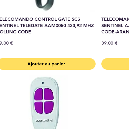
ELECOMANDO CONTROL GATE SCS
TELECOMAN
ENTINEL TELEGATE AAM0050 433,92 MHZ
SENTINEL A
OLLING CODE
CODE-ARAN
rix
Prix
9,00 €
39,00 €
Ajouter au panier