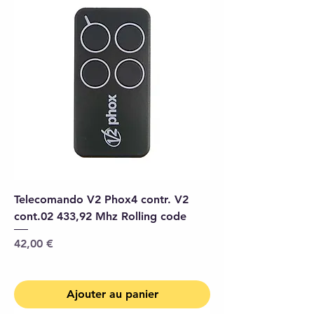
Telecomando V2 Phox4 contr. V2
cont.02 433,92 Mhz Rolling code
Prix
42,00 €
Ajouter au panier