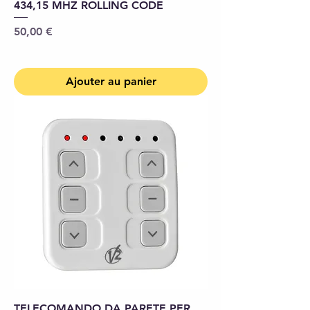
434,15 MHZ ROLLING CODE
Prix
50,00 €
Ajouter au panier
TELECOMANDO DA PARETE PER